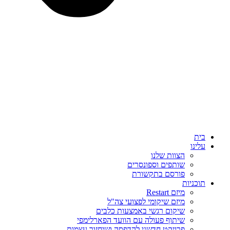
בית
עלינו
הצוות שלנו
שותפים וספונסרים
פורסם בתקשורת
תוכניות
מיזם Restart
מיזם שיקומי לפצועי צה"ל
שיקום רגשי באמצעות כלבים
שיתוף פעולה עם הוועד הפארלימפי
פרויקט חדשני להדפסה ושיחזור עצמות