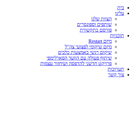
בית
עלינו
הצוות שלנו
שותפים וספונסרים
פורסם בתקשורת
תוכניות
מיזם Restart
מיזם שיקומי לפצועי צה"ל
שיקום רגשי באמצעות כלבים
שיתוף פעולה עם הוועד הפארלימפי
פרויקט חדשני להדפסה ושיחזור עצמות
תערוכות
צור קשר